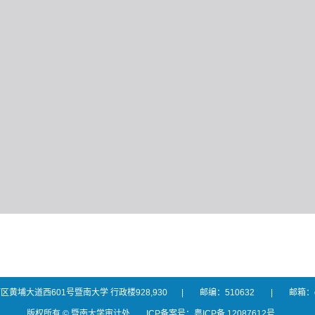
区黄埔大道西601号暨南大学 行政楼928,930
|
邮编：510632
|
邮箱：oj
版权所有 © 暨南大学审计处
ICP备案号：粤ICP备 12087612号